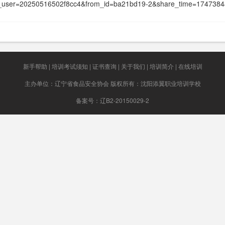
rom_user=20250516502f8cc4&from_id=ba21bd19-2&share_time=174738
新手帮助 | 培训考试须知 | 证书查询 | 关于我们 | 培训简介 | 在线培训
主办单位：辽宁省食品安全协会 版权所有：沈阳添翼职业培训学校
备案号：辽B2-20150029-2