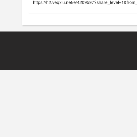
https://h2.veqxiu.net/e/4209597?share_level=1&f